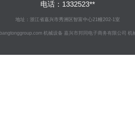
电话：1332523**
地址：浙江省嘉兴市秀洲区智富中心21幢202-1室
bangtonggroup.com
机械设备
嘉兴市邦同电子商务有限公司
机