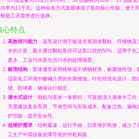
，“35”指流量为35立方米/小时，“50”指扬程为50米，“11”指配
机功率为11千瓦。这种命名方式直观体现了泵的核心性能，便于
户根据工况需求进行选择。
核心特点
高效排污能力
：该泵设计用于输送含有固体颗粒、纤维物及
水的介质，最大通过颗粒直径可达泵口径的50%，适用于化
废水、工业污水及生活污水的处理场景。
耐用结构
：泵体通常采用铸铁或不锈钢材质，耐腐蚀性强，
适应化工环境中酸碱介质的长期侵蚀。叶轮经优化设计，防
绕、防堵塞，确保运行稳定。
潜水式设计
：电机与泵体一体密封，可直接浸入液体中工作
无需建设复杂泵房，节省空间与安装成本。配备过热、漏电
护功能，提升安全性。
低维护需求
：结构紧凑，运行平稳，日常维护简便，减少了
工生产中因设备故障导致的停机风险。