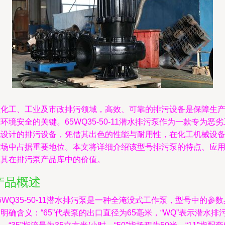
在化工、工业及市政排污领域，高效、可靠的排污设备是保障生
环境安全的关键。65WQ35-50-11潜水排污泵作为一款专为恶劣
况设计的排污设备，凭借其出色的性能与耐用性，在化工机械设
市场中占据重要地位。本文将详细介绍该型号排污泵的特点、应
及其在排污泵产品库中的价值。
产品概述
5WQ35-50-11潜水排污泵是一种全淹没式工作泵，型号中的参数
明确含义：“65”代表泵的出口直径为65毫米，“WQ”表示潜水排