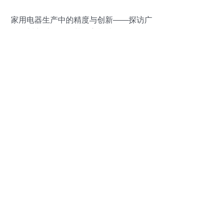
家用电器生产中的精度与创新——探访广
州市番禺区石基星宇机械设备厂