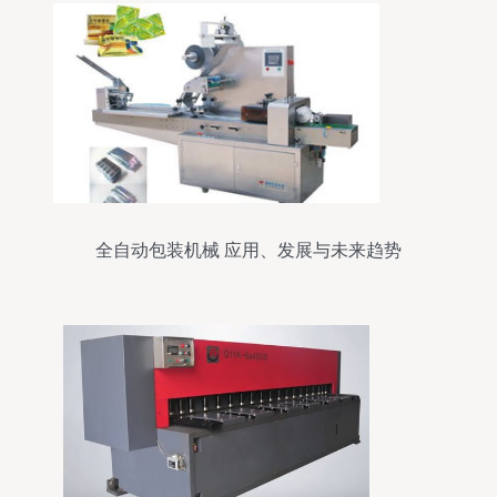
全自动包装机械 应用、发展与未来趋势