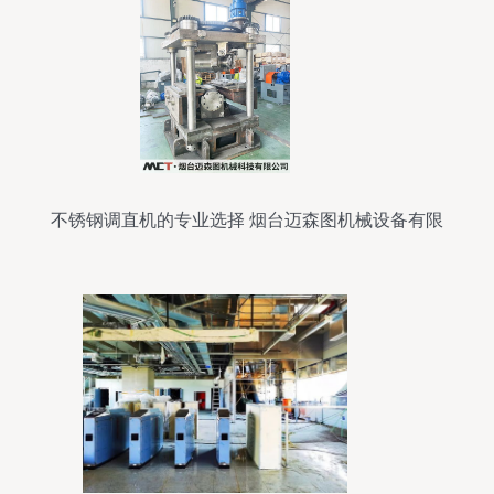
不锈钢调直机的专业选择 烟台迈森图机械设备有限
公司