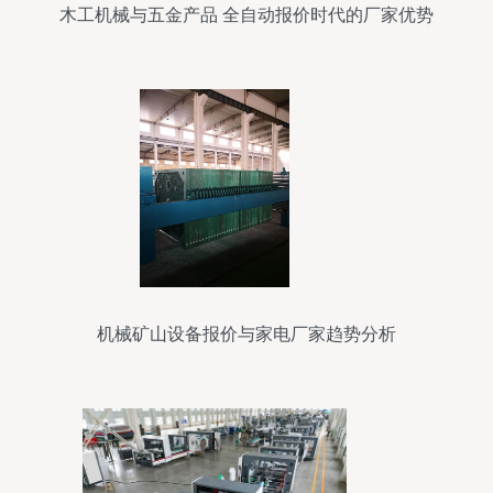
木工机械与五金产品 全自动报价时代的厂家优势
机械矿山设备报价与家电厂家趋势分析