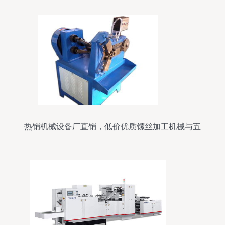
热销机械设备厂直销，低价优质镙丝加工机械与五
金产品