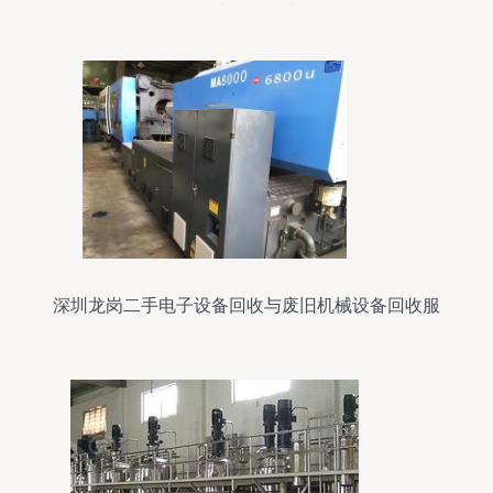
我院再创佳绩
深圳龙岗二手电子设备回收与废旧机械设备回收服
务解析