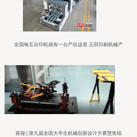
全国每五台印机就有一台产自这里 玉田印刷机械产
业集群发展探访
喜报 | 第九届全国大学生机械创新设计大赛慧鱼组