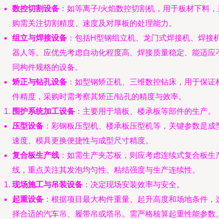
数控切割设备
：如等离子/火焰数控切割机，用于板材下料，
购需关注切割精度、速度及对厚板的处理能力。
组立与焊接设备
：包括H型钢组立机、龙门式焊接机、焊接
器人等。应优先考虑自动化程度高、焊接质量稳定、能适应
同构件规格的设备。
矫正与钻孔设备
：如型钢矫正机、三维数控钻床，用于保证
件精度，采购时需考察其矫正/钻孔的精度与效率。
围护系统加工设备
：主要用于墙板、楼承板等部件的生产。
压型设备
：彩钢板压型机、楼承板压型机等，关键参数是成
速度、模具更换便捷性与成型尺寸精度。
复合板生产线
：如需生产夹芯板，则应考虑连续式复合板生
线，重点关注其发泡均匀性、粘结强度与生产连续性。
现场施工与吊装设备
：决定现场安装效率与安全。
起重设备
：根据项目最大构件重量、起升高度和场地条件，
择合适的汽车吊、履带吊或塔吊。需严格核算起重性能参数