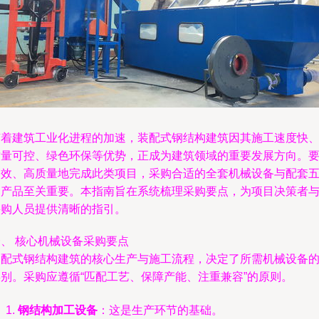
随着建筑工业化进程的加速，装配式钢结构建筑因其施工速度快
质量可控、绿色环保等优势，正成为建筑领域的重要发展方向。
高效、高质量地完成此类项目，采购合适的全套机械设备与配套
金产品至关重要。本指南旨在系统梳理采购要点，为项目决策者
采购人员提供清晰的指引。
一、 核心机械设备采购要点
装配式钢结构建筑的核心生产与施工流程，决定了所需机械设备
类别。采购应遵循“匹配工艺、保障产能、注重兼容”的原则。
钢结构加工设备
：这是生产环节的基础。