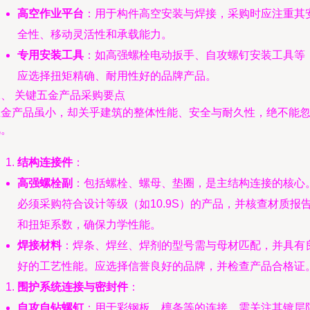
高空作业平台
：用于构件高空安装与焊接，采购时应注重其
全性、移动灵活性和承载能力。
专用安装工具
：如高强螺栓电动扳手、自攻螺钉安装工具等
应选择扭矩精确、耐用性好的品牌产品。
二、 关键五金产品采购要点
五金产品虽小，却关乎建筑的整体性能、安全与耐久性，绝不能
视。
结构连接件
：
高强螺栓副
：包括螺栓、螺母、垫圈，是主结构连接的核心
必须采购符合设计等级（如10.9S）的产品，并核查材质报
和扭矩系数，确保力学性能。
焊接材料
：焊条、焊丝、焊剂的型号需与母材匹配，并具有
好的工艺性能。应选择信誉良好的品牌，并检查产品合格证
围护系统连接与密封件
：
自攻自钻螺钉
：用于彩钢板、檩条等的连接，需关注其镀层