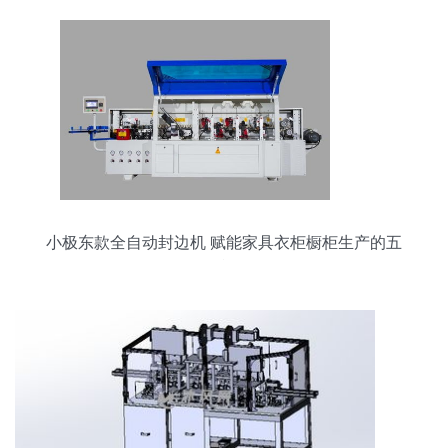
小极东款全自动封边机 赋能家具衣柜橱柜生产的五
金利器