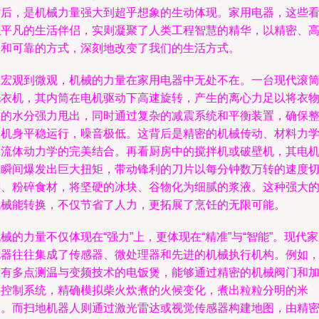
背后，是机械力量强大到超乎想象的生动体现。家用电器，这些
似平凡的生活伴侣，实则凝聚了人类工程智慧的精华，以精密、
效和可靠的方式，深刻地改变了我们的生活方式。
从宏观到微观，机械的力量在家用电器中无处不在。一台现代滚
洗衣机，其内筒在电机驱动下高速旋转，产生的离心力足以将衣
上的水分强力甩出，同时通过复杂的减震系统和平衡装置，确保
个机身平稳运行，噪音极低。这背后是精密的机械传动、材料力
和流体动力学的完美结合。再看厨房中的搅拌机或破壁机，其电
在瞬间爆发出巨大扭矩，带动锋利的刀片以每分钟数万转的速度
割、粉碎食材，将坚硬的冰块、谷物化为细腻的浆液。这种强大
机械能转换，不仅节省了人力，更拓展了烹饪的无限可能。
械的力量不仅体现在“强力”上，更体现在“精准”与“智能”。现代
电器往往集成了传感器、微处理器和先进的机械执行机构。例如
带有多点测温与变频技术的电饭煲，能够通过精密的机械阀门和
热控制系统，精确模拟柴火炊煮的火候变化，煮出粒粒分明的米
饭。而扫地机器人则通过激光雷达或视觉传感器构建地图，由精