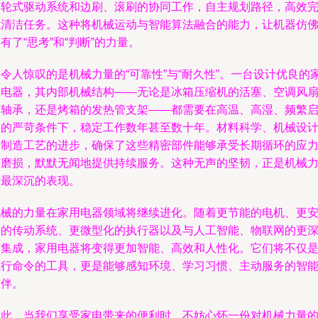
的轮式驱动系统和边刷、滚刷的协同工作，自主规划路径，高效
成清洁任务。这种将机械运动与智能算法融合的能力，让机器仿
有了“思考”和“判断”的力量。
令人惊叹的是机械力量的“可靠性”与“耐久性”。一台设计优良的
用电器，其内部机械结构——无论是冰箱压缩机的活塞、空调风
的轴承，还是烤箱的发热管支架——都需要在高温、高湿、频繁
停的严苛条件下，稳定工作数年甚至数十年。材料科学、机械设
和制造工艺的进步，确保了这些精密部件能够承受长期循环的应
与磨损，默默无闻地提供持续服务。这种无声的坚韧，正是机械
量最深沉的表现。
机械的力量在家用电器领域将继续进化。随着更节能的电机、更
静的传动系统、更微型化的执行器以及与人工智能、物联网的更
度集成，家用电器将变得更加智能、高效和人性化。它们将不仅
执行命令的工具，更是能够感知环境、学习习惯、主动服务的智
伙伴。
因此，当我们享受家电带来的便利时，不妨心怀一份对机械力量